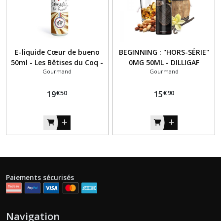
E-liquide Cœur de bueno
BEGINNING : "HORS-SÉRIE"
50ml - Les Bêtises du Coq -
0MG 50ML - DILLIGAF
Gourmand
Gourmand
Le coq qui vape
€
50
€
90
19
15
Paiements sécurisés
Navigation