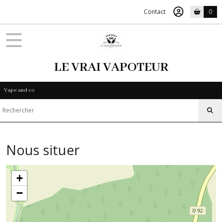
Contact
0
LE VRAI VAPOTEUR
Vape and co
Nous situer
+
−