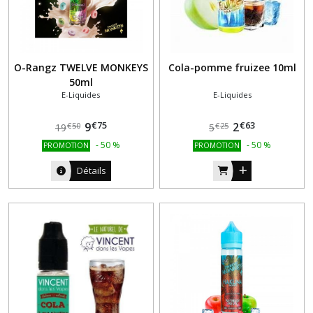
O-Rangz TWELVE MONKEYS
Cola-pomme fruizee 10ml
50ml
E-Liquides
E-Liquides
€
75
€
63
9
2
€
50
€
25
19
5
-
50
%
-
50
%
PROMOTION
PROMOTION
Détails