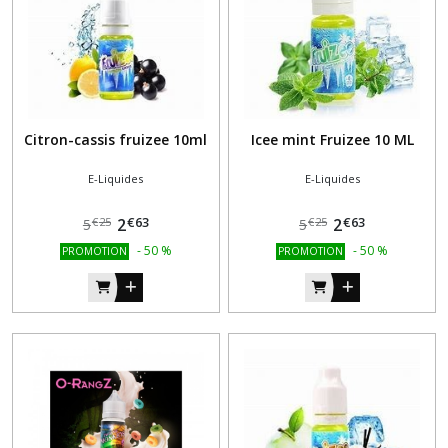
Citron-cassis fruizee 10ml
Icee mint Fruizee 10 ML
E-Liquides
E-Liquides
€
63
€
63
2
2
€
25
€
25
5
5
-
50
%
-
50
%
PROMOTION
PROMOTION