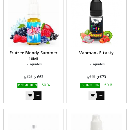
(1)
Afficher
les
résultats
Fruizee Bloody Summer
Vapman- E.tasty
10ML
E-Liquides
E-Liquides
€
63
€
73
2
2
€
25
€
45
5
5
-
50
%
-
50
%
PROMOTION
PROMOTION