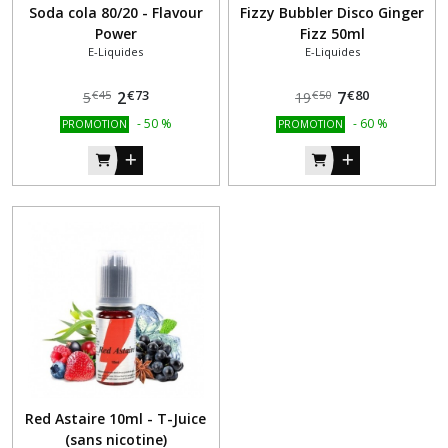
Soda cola 80/20 - Flavour
Fizzy Bubbler Disco Ginger
Power
Fizz 50ml
E-Liquides
E-Liquides
€
73
€
80
2
7
€
45
€
50
5
19
-
50
%
-
60
%
PROMOTION
PROMOTION
Red Astaire 10ml - T-Juice
(sans nicotine)