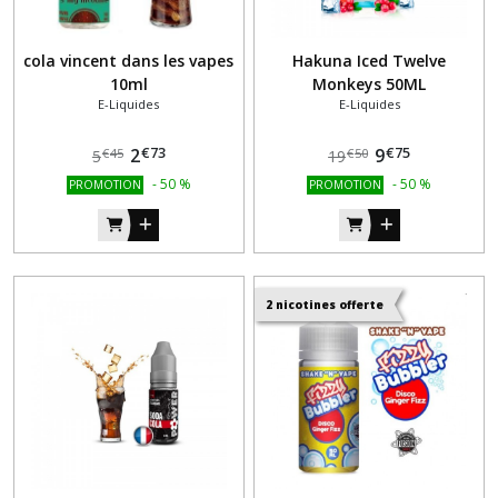
cola vincent dans les vapes
Hakuna Iced Twelve
10ml
Monkeys 50ML
E-Liquides
E-Liquides
€
73
€
75
2
9
€
45
€
50
5
19
-
50
%
-
50
%
PROMOTION
PROMOTION
2 nicotines offerte