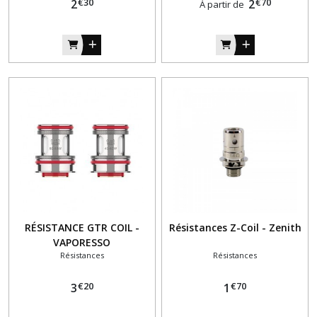
€
30
€
70
2
2
À partir de
RÉSISTANCE GTR COIL -
Résistances Z-Coil - Zenith
VAPORESSO
Résistances
Résistances
€
20
€
70
3
1