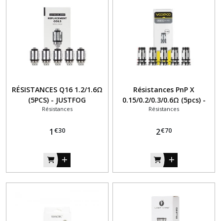
résultats
RÉSISTANCES Q16 1.2/1.6Ω
Résistances PnP X
(5PCS) - JUSTFOG
0.15/0.2/0.3/0.6Ω (5pcs) -
Résistances
Résistances
Voopoo
€
30
€
70
1
2