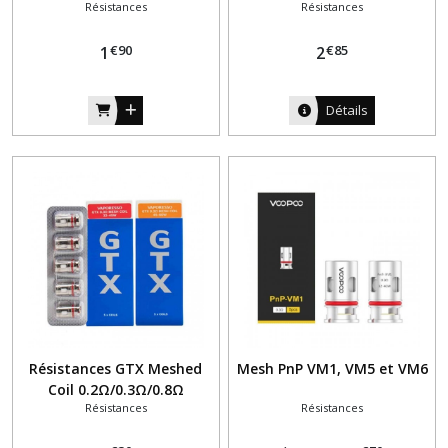
Résistances
Résistances
19
€
90
€
85
1
2
Détails
Résistances GTX Meshed
Mesh PnP VM1, VM5 et VM6
Coil 0.2Ω/0.3Ω/0.8Ω
Résistances
Résistances