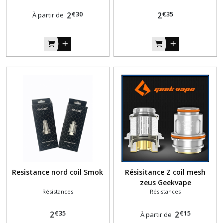
€
30
€
35
2
2
À partir de
Resistance nord coil Smok
Résisitance Z coil mesh
zeus Geekvape
Résistances
Résistances
€
35
€
15
2
2
À partir de