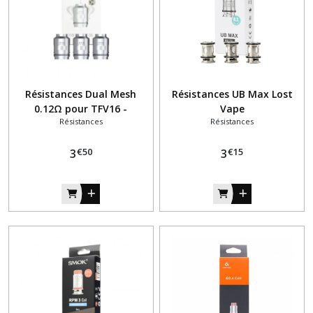
Résistances Dual Mesh
Résistances UB Max Lost
0.12Ω pour TFV16 -
Vape
Résistances
Résistances
Smoktech
€
50
€
15
3
3