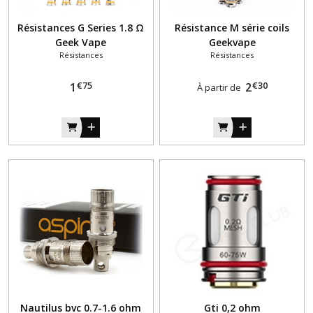
Résistances G Series 1.8 Ω
Résistance M série coils
Geek Vape
Geekvape
Résistances
Résistances
€
75
€
30
1
2
À partir de
Nautilus bvc 0.7-1.6 ohm
Gti 0,2 ohm