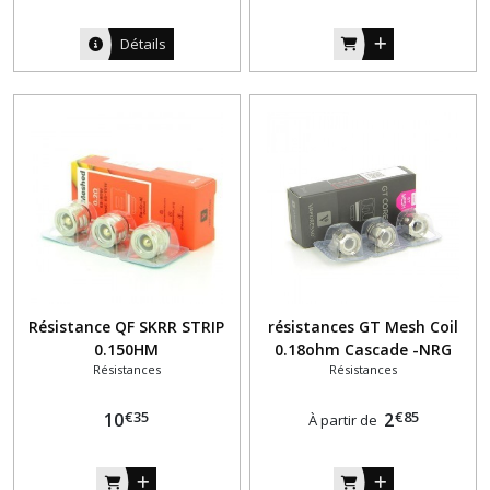
Détails
Résistance QF SKRR STRIP
résistances GT Mesh Coil
0.150HM
0.18ohm Cascade -NRG
Résistances
Résistances
Vaporesso
€
35
€
85
10
2
À partir de