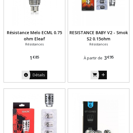
Résistance Melo ECML 0.75
RESISTANCE BABY V2 - Smok
ohm Eleaf
S2 0.15ohm
Résistances
Résistances
€
85
€
95
1
3
À partir de
Détails