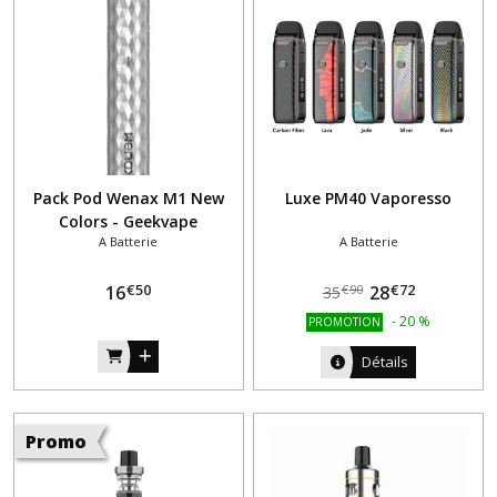
Pack Pod Wenax M1 New
Luxe PM40 Vaporesso
Colors - Geekvape
A Batterie
A Batterie
€
50
€
72
16
28
€
90
35
-
20
%
PROMOTION
Détails
Promo