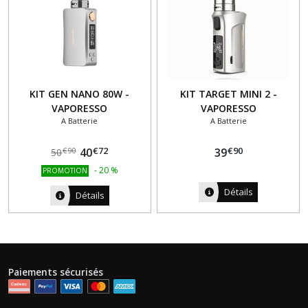
KIT GEN NANO 80W -
KIT TARGET MINI 2 -
VAPORESSO
VAPORESSO
A Batterie
A Batterie
€
72
€
90
40
39
€
90
50
-
20
%
PROMOTION
Détails
Détails
Paiements sécurisés